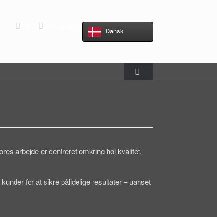
E-Mail
86 40 68 05
Dansk
ores arbejde er centreret omkring høj kvalitet,
under for at sikre pålidelige resultater – uanset