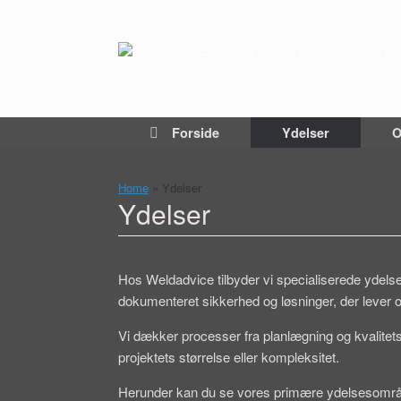
Gå
til
indhold
Forside
Ydelser
O
Home
»
Ydelser
Ydelser
Hos Weldadvice tilbyder vi specialiserede ydelser 
dokumenteret sikkerhed og løsninger, der lever o
Vi dækker processer fra planlægning og kvalitetss
projektets størrelse eller kompleksitet.
Herunder kan du se vores primære ydelsesområde