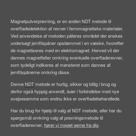
Magnetpulverprøvning, er en anden
NDT
metode til
overfladedetektion af revner i ferromagnetiske materialer.
Ved anvendelse af metoden påføres området der ønskes
undersøgt jernfilspåner opslæmmet i en væske, hvorefter
de magnetiseres med en elektromagnet. Herved vil der
dannes magnetfelter omkring eventuelle overfladerevner,
som tydeligt indikeres af mønsteret som dannes af
jernfilspånerne omkring disse.
Denne
NDT
metode er hurtig, sikker og billig i brug og
derfor også hyppig anvendt, især i forbindelse med nye
svejsesømme som endnu ikke er overfladebehandlede.
Har du brug for hjælp til valg af
NDT
metode, eller har du
spørgsmål omkring valg af prøvningsmetode til
overfladerevner,
hører vi meget gerne fra dig
.